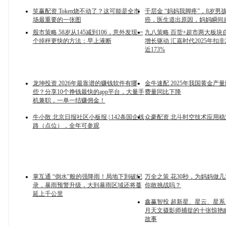
笑赢配资 Token烧不动了？这可能是全市
千层金 “妈妈我脚疼”，8岁男
场最重要的一张图
癌，医生道出原因，妈妈瞬间
股市策略 58岁从145减到106，意外发现一
九八策略 百货+超市两大板块
个掉秤更快的方法：早上液断
增长驱动 汇嘉时代2025年扣
近173%
龙坤投资 2026年最靠谱的赚钱软件有哪
金牛速配 2025年我国黄金产
些？分享10个挣钱最快的app平台，大量手
费量同比下降
机兼职，一单一结赚佣金！
牛小散 北京日报社区小板报 | 142条国企线
众豪配资 北斗时空技术应用稳
路（点位），全年可参观
掌互通 “倒水”般的强降雨！局地下到破纪
万全之策 花30秒，为妈妈做
录，暴雨预警升级，大到暴雨区域还将蔓
你敢挑战吗？
延上千公里
鑫赢智投 超新星、星云、星系：
月天文摄影师捕捉的十张惊艳
故事