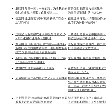
股顺网 每日一笑：一样的路，为啥我的步
富豪优配 搞笑图片搞笑段子
数比你多呢？闺蜜：你腿短呗……
的发型是谁设计的？这么帅
恒正网 透过新老“买手”视角解锁广交会
信钰证券 年轻人消费新趋势 从
上“新”外贸
么”到“为兴趣体验买单”
送钱宝 行业调整或迎供需拐点 借助光伏
一片红配资 第六届中国漳州
50ETF把握产业龙头长期机遇
博览会收获订单金额4218亿元
东启网 稳预期 强信心 扩内需——期货行
涨配资 集采公告发布，得力中标
业在行动 国投期货黄军书：创新期货服务
打印机搭载了龙芯技术→
模式 为实体经济注入发展新动能
万联证券 华熙生物又被自己人捅刀，“女
东启网 银行年中会议透露下半
王”赵燕还有多少猛料？
财聚配资 倍加洁连收3个涨停板
全智股配 吸金！港股通ETF
净流入超155亿元
启运操盘 崇仁县的历史文化及名人有哪些
博远策略 青梅误白首，将军负
陆沉舟左盈盈 其实这不是我
盈。去年，我求了父亲好久才
和陆沉舟见面的机会。
上上通 居民“存款搬家”仍处萌芽阶段 当前
纪源优配 世人低估了李嘉诚
股市上行更多受活跃资金驱动
人对他的不理解！（发人深省