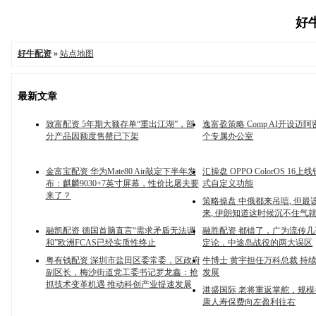
好牛
好牛配资
»
站点地图
最新文章
致富配资 5年期大额存单“重出江湖”，部
逸富盈策略 Comp AI开设迈
分产品因额度售罄已下架
个专属办公室
金富宝配资 华为Mate80 Air敲定下半年发
汇操盘 OPPO ColorOS 16
布：麒麟9030+7英寸屏幕，性价比屠夫要
式自定义功能
来了？
策略操盘 中俄都来吊唁, 但最
来, 伊朗知道这时候沉不住气
融凯配资 德国首脑直言“需求矛盾无法调
融胜配资 都错了，广为流传
和”欧洲FCAS已经实质性终止
定论，中途岛战役的两大误区
粤有钱配资 深圳市盐田区委常委，区政府
牛博士 黄宇担任万科总裁 持
副区长，梅沙街道党工委书记罗龙鑫：抢
发展
抓技术变革机遇 推动科创产业提速发展
港盛国际 老将重返掌舵，规
康人寿保费向左盈利往右