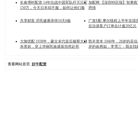
长春博时配资 14年抗战中国军队歼灭日军
加配网 【深圳特区报】智勇救
150万，今天日本却不服，如何让他们服
恩情
共享财富 济民健康录得10天6板
广发E配 摩尔线程上半年实现营
在洽谈客户订单合计逾20亿元
大御优配 1938年，蒙古末代皇后被斯大林
凯丰资本 1940年，28岁的吴
杀害前，穿上华丽民族盛装坦然赴死
岁的俞惠如，李雪三：我去找
查看网站首页:
好牛配资