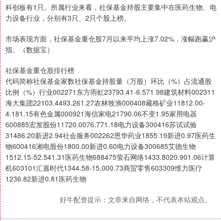
科创板有1只。所属行业来看，社保基金持股主要集中在医药生物、电
力设备行业，分别有3只、2只个股上榜。
市场表现方面，社保基金重仓股7月以来平均上涨7.02%，涨幅跑赢沪
指。（数据宝）
社保基金重仓股排行榜
代码简称社保基金家数社保基金持股量（万股）环比（%）占流通股
比例（%）行业002271东方雨虹23793.41-6.571.98建筑材料002311
海大集团22103.4493.261.27农林牧渔000408藏格矿业11812.00-
4.181.15有色金属000921海信家电21790.06不变1.95家用电器
600885宏发股份11720.0076.771.18电力设备300416苏试试验
31486.20新进2.94社会服务002262恩华药业1855.19新进0.97医药生
物600416湘电股份1800.00新进0.60电力设备300685艾德生物
1512.15-52.541.31医药生物688475萤石网络1433.8020.901.06计算
机603101汇嘉时代1344.58-15.000.73商贸零售603309维力医疗
1236.82新进0.81医药生物
好牛配资提示：文章来自网络，不代表本站观点。