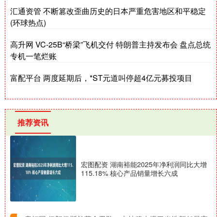
汇通资管 不断篡改歪曲历史的日本严重危害地区和平稳定
(环球热点)
高升网 VC-25B“桥梁”飞机交付 特朗普主持发布会 盘点总统
专机一笔烂账
富配平台 两度延期后，*ST元道叫停超4亿元募投项目
推荐资讯
宏图配资 湖南裕能2025年净利润同比大增
115.18% 核心产品销量增长六成