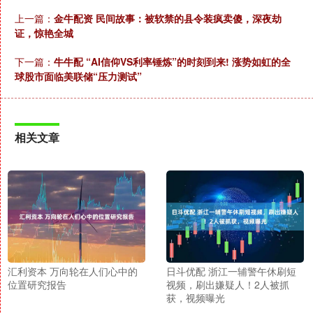
上一篇：
金牛配资 民间故事：被软禁的县令装疯卖傻，深夜劫
证，惊艳全城
下一篇：
牛牛配 “AI信仰VS利率锤炼”的时刻到来! 涨势如虹的全
球股市面临美联储“压力测试”
相关文章
汇利资本 万向轮在人们心中的
日斗优配 浙江一辅警午休刷短
位置研究报告
视频，刷出嫌疑人！2人被抓
获，视频曝光