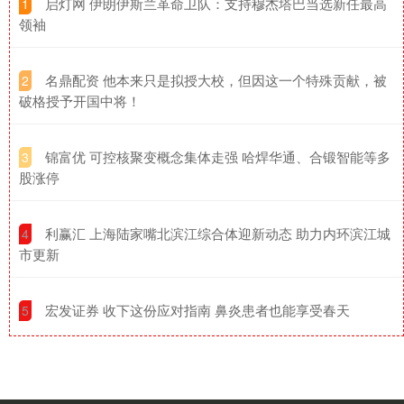
​启灯网 伊朗伊斯兰革命卫队：支持穆杰塔巴当选新任最高
1
领袖
​名鼎配资 他本来只是拟授大校，但因这一个特殊贡献，被
2
破格授予开国中将！
​锦富优 可控核聚变概念集体走强 哈焊华通、合锻智能等多
3
股涨停
​利赢汇 上海陆家嘴北滨江综合体迎新动态 助力内环滨江城
4
市更新
​宏发证券 收下这份应对指南 鼻炎患者也能享受春天
5