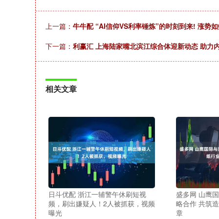
上一篇：
牛牛配 “AI信仰VS利率锤炼”的时刻到来! 涨
下一篇：
利赢汇 上海陆家嘴北滨江综合体迎新动态 助力
相关文章
日斗优配 浙江一辅警午休刷短视
盛多网 山鹰
频，刷出嫌疑人！2人被抓获，视频
略合作 共筑
曝光
章