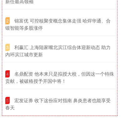
新任最高领袖
​锦富优 可控核聚变概念集体走强 哈焊华通、合
2
锻智能等多股涨停
​利赢汇 上海陆家嘴北滨江综合体迎新动态 助力
3
内环滨江城市更新
​名鼎配资 他本来只是拟授大校，但因这一个特殊
4
贡献，被破格授予开国中将！
​宏发证券 收下这份应对指南 鼻炎患者也能享受
5
春天