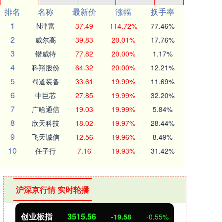
排名
名称
最新价
涨幅
换手率
1
N津富
37.49
114.72%
77.46%
2
威尔高
39.83
20.01%
17.76%
3
锴威特
77.82
20.00%
1.17%
4
科翔股份
64.32
20.00%
12.21%
5
蜀道装备
33.61
19.99%
11.69%
6
中巨芯
27.85
19.99%
32.20%
7
广哈通信
19.03
19.99%
5.84%
8
欣天科技
18.02
19.97%
28.44%
9
飞天诚信
12.56
19.96%
8.49%
10
任子行
7.16
19.93%
31.42%
沪深京行情 实时轮播
创业板指
3515.56
基金
-19.58
-0.55%