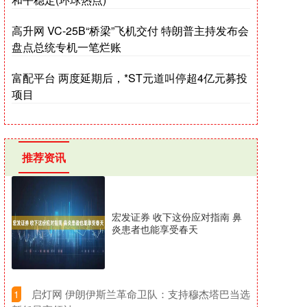
高升网 VC-25B“桥梁”飞机交付 特朗普主持发布会
盘点总统专机一笔烂账
富配平台 两度延期后，*ST元道叫停超4亿元募投
项目
推荐资讯
宏发证券 收下这份应对指南 鼻
炎患者也能享受春天
​启灯网 伊朗伊斯兰革命卫队：支持穆杰塔巴当选
1