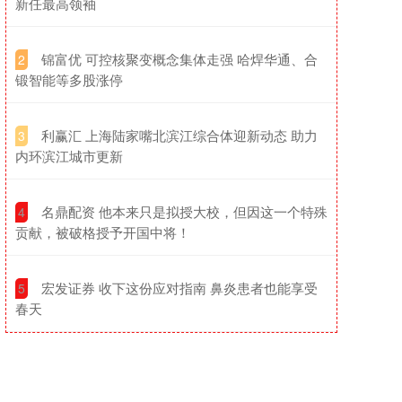
新任最高领袖
​锦富优 可控核聚变概念集体走强 哈焊华通、合
2
锻智能等多股涨停
​利赢汇 上海陆家嘴北滨江综合体迎新动态 助力
3
内环滨江城市更新
​名鼎配资 他本来只是拟授大校，但因这一个特殊
4
贡献，被破格授予开国中将！
​宏发证券 收下这份应对指南 鼻炎患者也能享受
5
春天