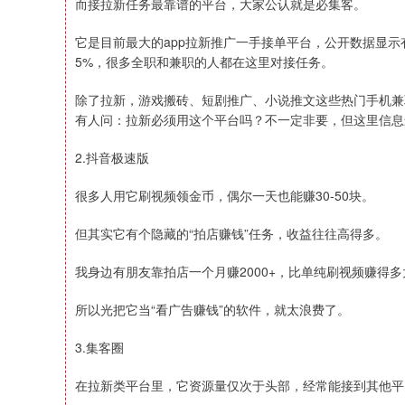
而接拉新任务最靠谱的平台，大家公认就是必集客。
它是目前最大的app拉新推广一手接单平台，公开数据显示有
5%，很多全职和兼职的人都在这里对接任务。
除了拉新，游戏搬砖、短剧推广、小说推文这些热门手机兼
有人问：拉新必须用这个平台吗？不一定非要，但这里信息
2.抖音极速版
很多人用它刷视频领金币，偶尔一天也能赚30-50块。
但其实它有个隐藏的“拍店赚钱”任务，收益往往高得多。
我身边有朋友靠拍店一个月赚2000+，比单纯刷视频赚得
所以光把它当“看广告赚钱”的软件，就太浪费了。
3.集客圈
在拉新类平台里，它资源量仅次于头部，经常能接到其他平