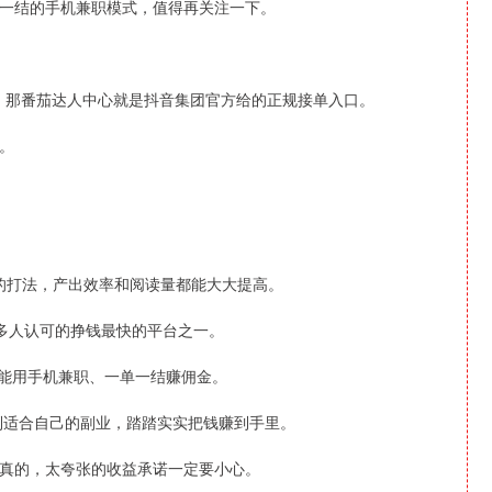
一结的手机兼职模式，值得再关注一下。
目，那番茄达人中心就是抖音集团官方给的正规接单入口。
。
题的打法，产出效率和阅读量都能大大提高。
很多人认可的挣钱最快的平台之一。
都能用手机兼职、一单一结赚佣金。
到适合自己的副业，踏踏实实把钱赚到手里。
真的，太夸张的收益承诺一定要小心。