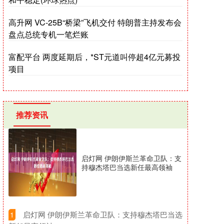
高升网 VC-25B“桥梁”飞机交付 特朗普主持发布会
盘点总统专机一笔烂账
富配平台 两度延期后，*ST元道叫停超4亿元募投
项目
推荐资讯
启灯网 伊朗伊斯兰革命卫队：支
持穆杰塔巴当选新任最高领袖
​启灯网 伊朗伊斯兰革命卫队：支持穆杰塔巴当选
1