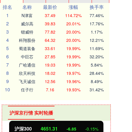
排名
名称
最新价
涨幅
换手率
1
N津富
37.49
114.72%
77.46%
2
威尔高
39.83
20.01%
17.76%
3
锴威特
77.82
20.00%
1.17%
4
科翔股份
64.32
20.00%
12.21%
5
蜀道装备
33.61
19.99%
11.69%
6
中巨芯
27.85
19.99%
32.20%
7
广哈通信
19.03
19.99%
5.84%
8
欣天科技
18.02
19.97%
28.44%
9
飞天诚信
12.56
19.96%
8.49%
10
任子行
7.16
19.93%
31.42%
沪深京行情 实时轮播
北证50
1122.88
创业
3.42
0.30%