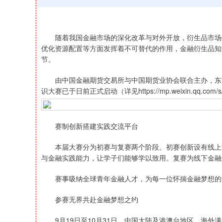
随着我国金融市场的深化改革与对外开放，衍生品市场作
优化资源配置等方面发挥着不可替代的作用，金融衍生品知
节。
由中国金融期货交易所与中国期货业协会联合主办，东方
识大赛已于日前正式启动（详见https://mp.weixin.qq.com/s/
赛制创新搭建实践交流平台
本届大赛分为初赛与复赛两个阶段。初赛创新设有线上“金
与金融实践能力，让学子们能够学以致用。复赛为线下金融
赛事吸纳全球青年金融人才，为每一位怀揣金融梦想的
参赛无界共赴金融梦想之约
上证指数
3940.04
164.40
2.13%
39.68
9月19日至10月31日，中国大陆及港澳台地区、海外满