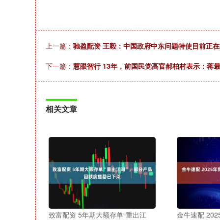
上一篇：
驰盈配资 王毅：中国政府中东问题特使目前正
下一篇：
慧眼智行 13年，前国民党高官郝柏村表示：蒋
相关文章
致富配资 5年期大额存单“重出江
金牛速配 20