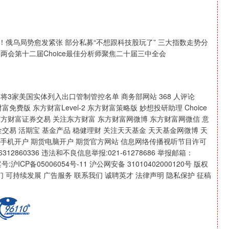
遭袭！俄乌局势愈发紧张 部分私募“不想跟科技股玩了” 三大指数走势分
5全国两会第十二届Choice最佳分析师聚焦二十届三中全会
将3家美国实体列入出口管制管控名单 商务部网站 368 人评论
财富免费版 东方财富Level-2 东方财富策略版 妙想投研助理 Choice
东方财富证券交易 关注东方财富 东方财富网微博 东方财富网微信 意
金交易 活期宝 基金产品 稳健理财 关注天天基金 天天基金网微博 天
期货手机开户 期货电脑开户 期货官方网站 信息网络传播视听节目许可
12860336 违法和不良信息举报:021-61278686 举报邮箱：
备案号:沪ICP备05006054号-11 沪公网安备 31010402000120号 版权
关于我们 可持续发展 广告服务 联系我们 诚聘英才 法律声明 隐私保护 征稿