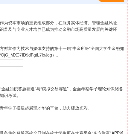
为资本市场的重要组成部分，在服务实体经济、管理金融风险、
识普及与专业人才培养已成为推动金融市场高质量发展的关键环
财富作为技术与媒体支持的第十一届“中金所杯”全国大学生金融知
OjC_MXC7ID9dFgtL7loJog）。
融知识答题赛道”与“模拟交易赛道”，全面考察学子理论知识储备
知识考试。
青年学子搭建起展现才华的平台，助力绽放光彩。
深证成指
14311.01
1.02%
200.89
1.42%
足条件的普通高校全日制在校大学生可在大赛平台“东方财富”APP首