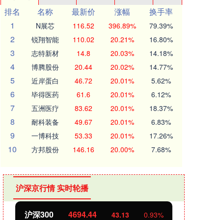
排名
名称
最新价
涨幅
换手率
1
N展芯
116.52
396.89%
79.39%
2
锐翔智能
110.02
20.21%
16.80%
3
志特新材
14.8
20.03%
14.18%
4
博腾股份
20.44
20.02%
14.77%
5
近岸蛋白
46.72
20.01%
5.62%
6
毕得医药
61.6
20.01%
6.12%
7
五洲医疗
83.62
20.01%
18.37%
8
耐科装备
49.67
20.01%
6.83%
9
一博科技
53.33
20.01%
17.26%
10
方邦股份
146.16
20.00%
7.68%
沪深京行情 实时轮播
沪深300
4694.44
北证
43.13
0.93%