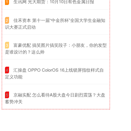
​生讯网 光大期货：10月10日有色金属日报
1
​佳禾资本 第十一届“中金所杯”全国大学生金融知
2
识大赛正式启动
​富豪优配 搞笑图片搞笑段子：小朋友，你的发型
3
是谁设计的？这么帅
​汇操盘 OPPO ColorOS 16上线锁屏指纹样式自
4
定义功能
​京融实配 怎么看待A股大盘今日剧烈震荡？大盘
5
蓄势冲关