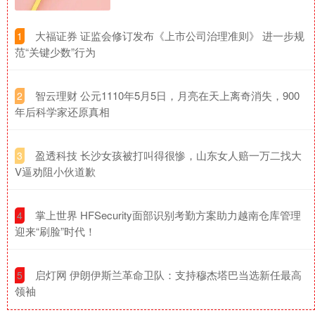
​大福证券 证监会修订发布《上市公司治理准则》 进一步规
1
范“关键少数”行为
​智云理财 公元1110年5月5日，月亮在天上离奇消失，900
2
年后科学家还原真相
​盈透科技 长沙女孩被打叫得很惨，山东女人赔一万二找大
3
V逼劝阻小伙道歉
​掌上世界 HFSecurity面部识别考勤方案助力越南仓库管理
4
迎来“刷脸”时代！
​启灯网 伊朗伊斯兰革命卫队：支持穆杰塔巴当选新任最高
5
领袖