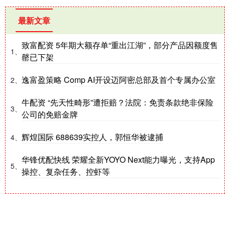
最新文章
致富配资 5年期大额存单“重出江湖”，部分产品因额度售
1、
罄已下架
逸富盈策略 Comp AI开设迈阿密总部及首个专属办公室
2、
牛配资 “先天性畸形”遭拒赔？法院：免责条款绝非保险
3、
公司的免赔金牌
辉煌国际 688639实控人，郭恒华被逮捕
4、
华锋优配快线 荣耀全新YOYO Next能力曝光，支持App
5、
操控、复杂任务、控虾等